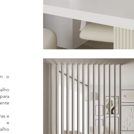
om o
alho
 para
ente
ras e
o e
alho